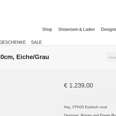
Shop
Showroom & Laden
Designe
GESCHENKE
SALE
20cm, Eiche/Grau
Toend
€
1.239,00
Hay, CPH20 Esstisch rund
Designer:
Ronan und Erwan Bou