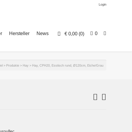
Login
r
Hersteller
News
0
€
0,00
(0)
el
>
Produkte
>
Hay
>
Hay, CPH20, Esstisch rund, Ø120cm, Eiche/Grau
roullec