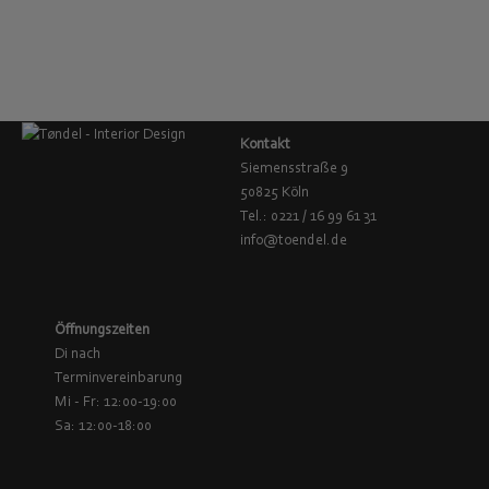
Hay, Tisch Pyramid 02, schwarz/eiche, 190cm
€
2.069,00
Kontakt
Siemensstraße 9
50825 Köln
Tel.: 0221 / 16 99 61 31
info@toendel.de
Öffnungszeiten
Di nach
Terminvereinbarung
Mi - Fr: 12:00-19:00
Sa: 12:00-18:00