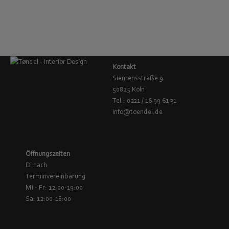
Hay, CPH Deux 220, Esstisch, rund 98cm, schwarz-Eiche
€
989,00
Kontakt
Siemensstraße 9
50825 Köln
Tel.: 0221 / 16 99 61 31
info@toendel.de
Öffnungszeiten
Di nach
Terminvereinbarung
Mi - Fr: 12:00-19:00
Sa: 12:00-18:00