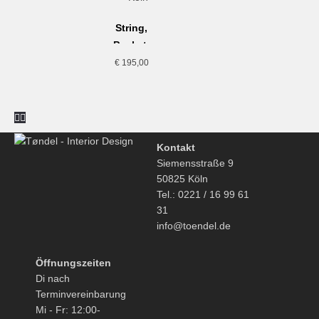
vorgefertigt sind und für deren Herstellung eine individuelle
Eiche
Auswahl oder Bestimmung durch den Verbraucher
String,
maßgeblich ist oder die eindeutig auf die persönlichen
Pocket,
Bedürfnisse des Verbrauchers zugeschnitten sind.
Walnuss-
€
195,00
schwarz
Kontakt
Siemensstraße 9
50825 Köln
Tel.: 0221 / 16 99 61
31
info@toendel.de
Öffnungszeiten
Di nach
Terminvereinbarung
Mi - Fr: 12:00-