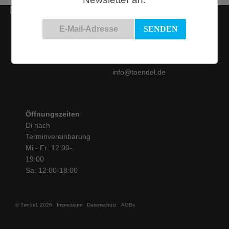
Kontakt
Siemensstraße 9
50825 Köln
Tel.: 0221 / 16 99 61
31
info@toendel.de
Öffnungszeiten
Di nach
Terminvereinbarung
Mi - Fr: 12:00-
19:00
Sa: 12:00-18:00
© Tøndel, 2026
Impressum
Datenschutz
AGBs