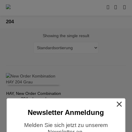
204
Showing the single result
HAY, New Order Combination
204, charcoal
×
€
1.720,00
Newsletter Anmeldung
Melden Sie sich jetzt zu unserem
Newsletter an.