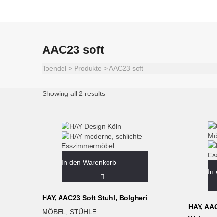
AAC23 soft
Toendel
>
Produkte
>
AAC23 soft
Showing all 2 results
In den Warenkorb
In
HAY, AAC23 Soft Stuhl, Bolgheri
HAY, AAC
MÖBEL
,
STÜHLE