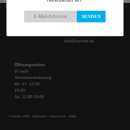
Kontakt
Siemensstraße 9
50825 Köln
Tel.: 0221 / 16 99 61
31
info@toendel.de
Öffnungszeiten
Di nach
Terminvereinbarung
Mi - Fr: 12:00-
19:00
Sa: 12:00-18:00
© Tøndel, 2026
Impressum
Datenschutz
AGBs