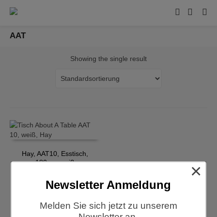
AAT
Showing the single result
Hay, AAT10, Esstisch,
180cm, weiß
×
€
1.899,00
Newsletter Anmeldung
Melden Sie sich jetzt zu unserem
Newsletter an.