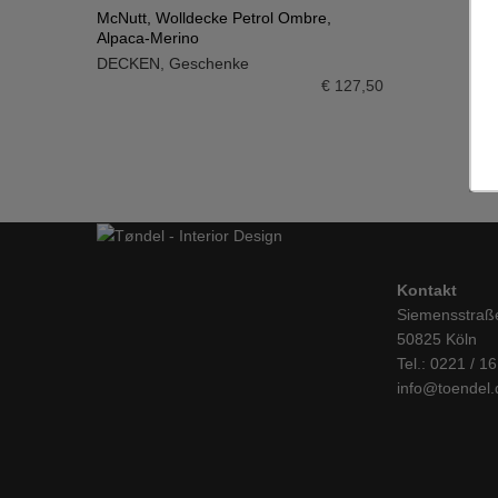
McNutt, Wolldecke Petrol Ombre,
Alpaca-Merino
IN DEN WARENKORB
DECKEN
,
Geschenke
€
127,50
Kontakt
Siemensstraß
50825 Köln
Tel.: 0221 / 1
info@toendel.