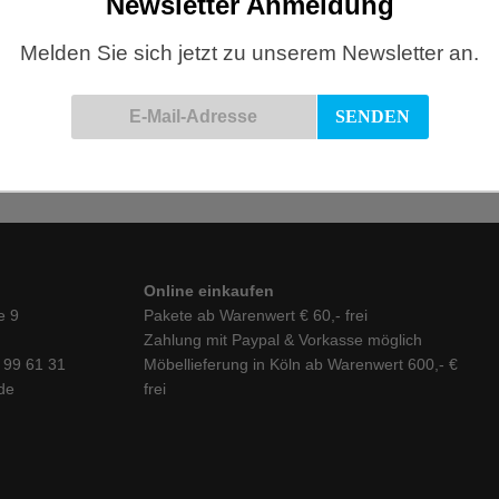
Newsletter Anmeldung
Melden Sie sich jetzt zu unserem Newsletter an.
Online einkaufen
e 9
Pakete ab Warenwert € 60,- frei
Zahlung mit Paypal & Vorkasse möglich
6 99 61 31
Möbellieferung in Köln ab Warenwert 600,- €
de
frei