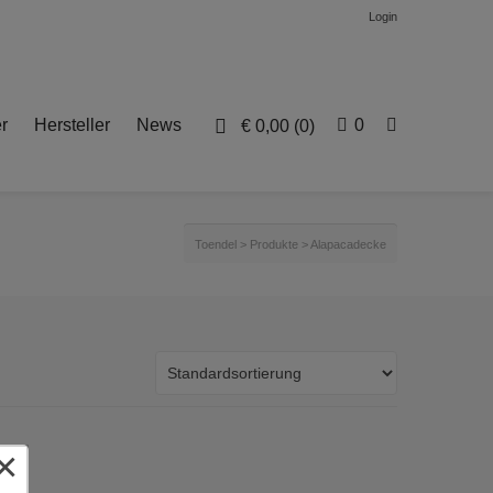
Login
r
Hersteller
News
0
€
0,00
(0)
Toendel
>
Produkte
>
Alapacadecke
×