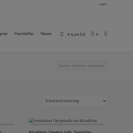
Login
gner
Hersteller
News
0
€
0,00
(0)
Toendel
>
Produkte
>
andtraditon
er
&tradition, Develius Sofa, Zweisitzer,