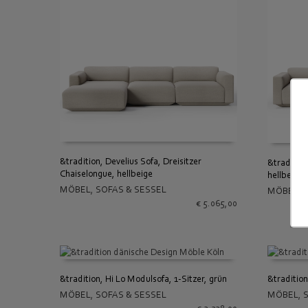
&tradition, Develius Sofa, Dreisitzer
&tradition
Chaiselongue, hellbeige
hellbeige
IN DEN WARENKORB
IN DEN
MÖBEL
,
SOFAS & SESSEL
MÖBEL
,
€
5.065,00
&tradition, Hi Lo Modulsofa, 1-Sitzer, grün
&tradition
MÖBEL
,
SOFAS & SESSEL
MÖBEL
,
IN DEN WARENKORB
IN DEN