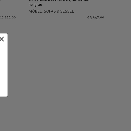
hellgrau
IN DEN WARENKORB
MÖBEL
,
SOFAS & SESSEL
€
4.120,00
€
3.647,00
×