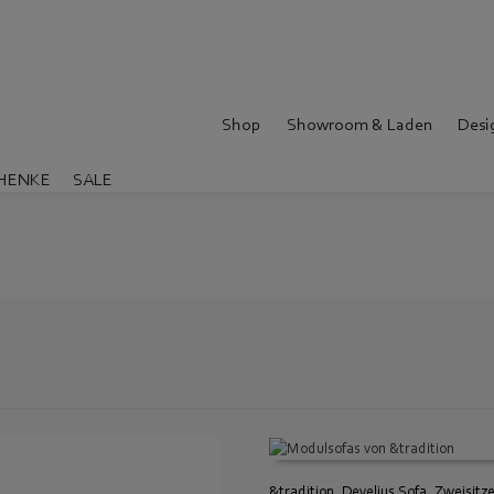
Shop
Showroom & Laden
Desi
HENKE
SALE
&tradition, Develius Sofa, Zweisitz