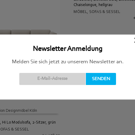
Chaiselongue, hellgrau
IN DEN WARENKORB
MÖBEL
,
SOFAS & SESSEL
Newsletter Anmeldung
Melden Sie sich jetzt zu unserem Newsletter an.
, Develius Sofa, Dreisitzer,
 WARENKORB
SOFAS & SESSEL
€
4.593,00
, Hi Lo Modulsofa, 2-Sitzer, grün
SOFAS & SESSEL
 WARENKORB