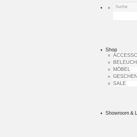
Shop
ACCESSO
BELEUC
MÖBEL
GESCHE
SALE
Showroom & 