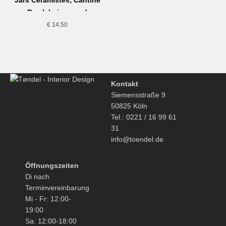
Jars Ceramistes, Cantine
Bowl, beige-sand
€
14,50
Kontakt
Siemensstraße 9
50825 Köln
Tel.: 0221 / 16 99 61
31
info@toendel.de
Öffnungszeiten
Di nach
Terminvereinbarung
Mi - Fr: 12:00-
19:00
Sa: 12:00-18:00