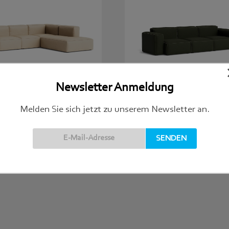
Newsletter Anmeldung
Melden Sie sich jetzt zu unserem Newsletter an.
 Soft Ecksofa, beige
HAY, Mags Soft Sofa, Low Armrest, 
€
6.180,00
dunkelgrün
SOFAS & SESSEL
 WARENKORB
IN DEN WARENKORB
MÖBEL
,
SOFAS & SESSEL