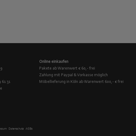
Online einkaufen
 9
Pakete ab Warenwert € 60,- frei
Zahlung mit Paypal & Vorkasse möglich
9 61 31
Möbellieferung in Köln ab Warenwert 600,- € frei
de
essum
Datenschutz
AGBs