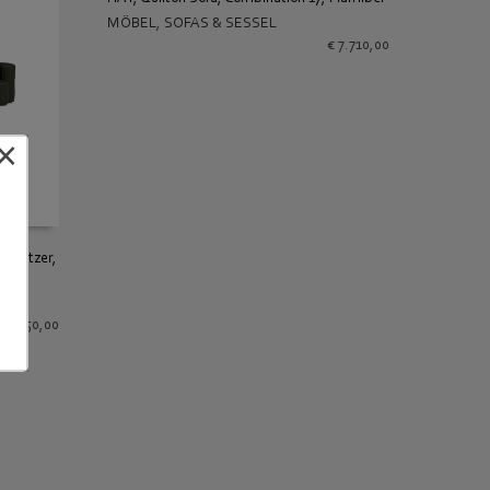
MÖBEL
,
SOFAS & SESSEL
IN DEN WARENKORB
€
7.710,00
×
3-Sitzer,
€
3.850,00