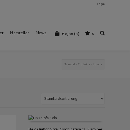
Login
er
Hersteller
News
0
€
0,00
(0)
Toendel
>
Produkte
>
boucle
HAY, Quilton Sofa, Combination 17, Flamiber