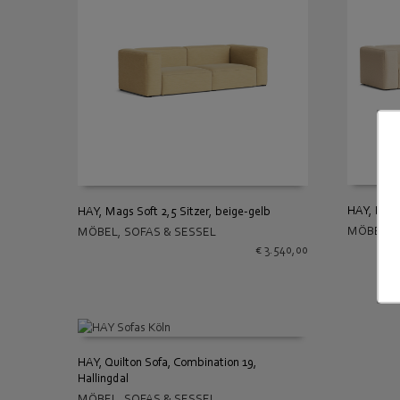
HAY, Mags
HAY, Mags Soft 2,5 Sitzer, beige-gelb
MÖBEL
,
MÖBEL
,
SOFAS & SESSEL
IN DEN
IN DEN WARENKORB
€
3.540,00
HAY, Quilton Sofa, Combination 19,
Hallingdal
IN DEN WARENKORB
MÖBEL
,
SOFAS & SESSEL