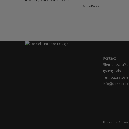
€
5.710,00
Kontakt
Siemensstraße
50825 Köln
Tel.: 0221 / 16 9
info@toendel.
© Tøndel, 2026
Impr