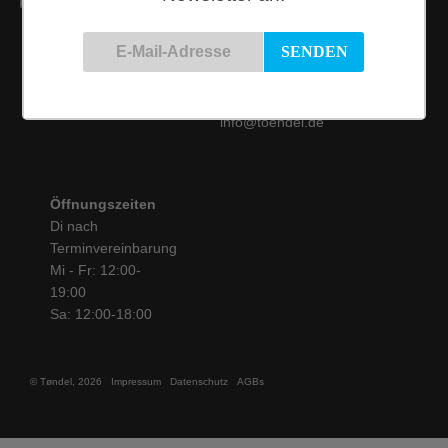
Kontakt
Siemensstraße 9
50825 Köln
Tel.: 0221 / 16 99 61
31
info@toendel.de
Öffnungszeiten
Di nach
Terminvereinbarung
Mi - Fr: 12:00-
19:00
Sa: 12:00-18:00
© Tøndel, 2026
Impressum
Datenschutz
AGBs