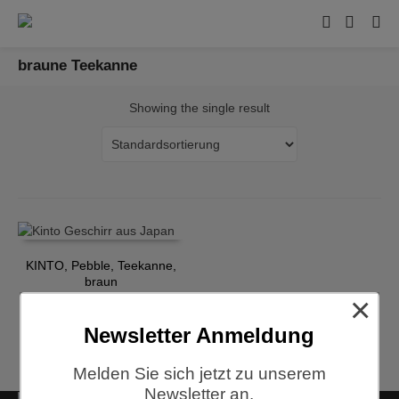
braune Teekanne
Showing the single result
KINTO, Pebble, Teekanne,
braun
×
€
54,00
Newsletter Anmeldung
Melden Sie sich jetzt zu unserem
Newsletter an.