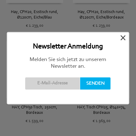
Hay, CPH20, Esstisch rund,
Hay, CPH20, Esstisch rund,
Ø120cm, Eiche/Bordeaux
Ø120cm, Eiche/Blau
€
1.239,00
€
1.239,00
×
Newsletter Anmeldung
Melden Sie sich jetzt zu unserem
Newsletter an.
HAY, Tisch CPH25, Ø140×74,
HAY, CPH30 Tisch, 250cm,
Bordeaux
Bordeaux
€
1.969,00
€
1.599,00