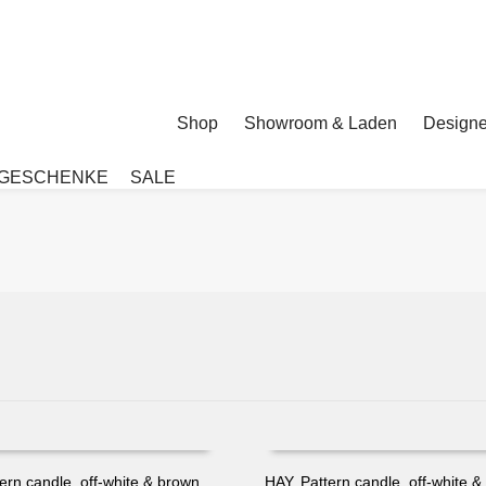
Shop
Showroom & Laden
Designe
GESCHENKE
SALE
ern candle, off-white & brown
HAY, Pattern candle, off-white 