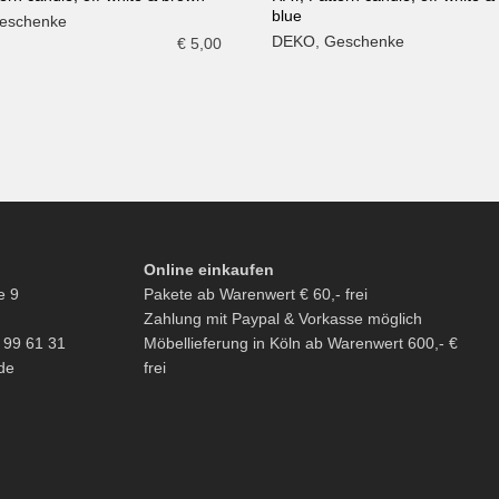
blue
eschenke
N WARENKORB
IN DEN WARENKORB
DEKO
,
Geschenke
€
5,00
Online einkaufen
e 9
Pakete ab Warenwert € 60,- frei
Zahlung mit Paypal & Vorkasse möglich
6 99 61 31
Möbellieferung in Köln ab Warenwert 600,- €
de
frei