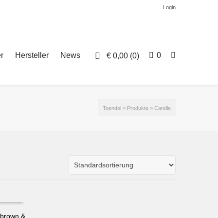
Login
r
Hersteller
News
0
€
0,00
(0)
Toendel
>
Produkte
>
Candle
& brown &