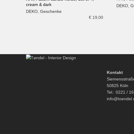
cream & dark
DEKO
,
G
IN DE
IN DEN WARENKORB
DEKO
,
Geschenke
€
19,00
Kontakt
Siemensstraß
50825 Köln
Tel.: 0221 / 1
info@toendel.