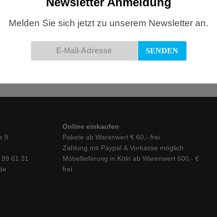
Newsletter Anmeldung
Melden Sie sich jetzt zu unserem Newsletter an.
Online einkaufen
e 9
Pakete ab Warenwert € 60,- frei
Zahlung mit Paypal & Vorkasse möglich
6 99 61 31
Möbellieferung in Köln ab Warenwert 600,- €
de
frei