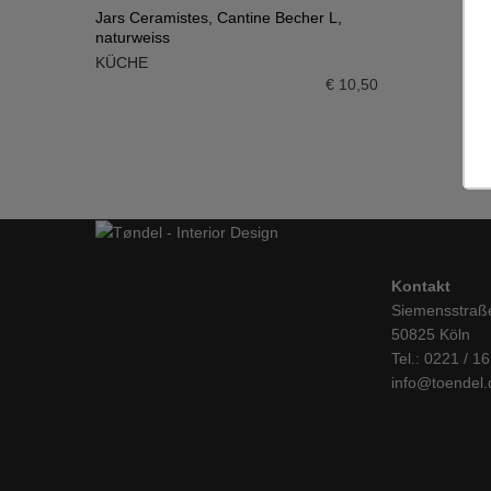
Jars Ceramistes, Cantine Becher L,
naturweiss
IN DEN WARENKORB
KÜCHE
€
10,50
Kontakt
Siemensstraß
50825 Köln
Tel.: 0221 / 1
info@toendel.