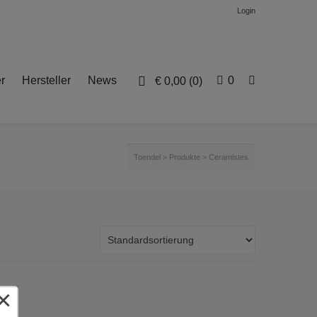
Login
r
Hersteller
News
0
€
0,00
(0)
Toendel
>
Produkte
>
Ceramistes
×