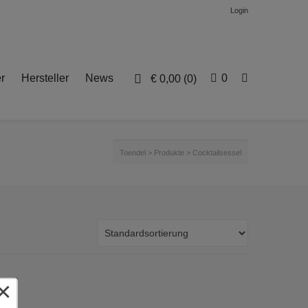
Login
r
Hersteller
News
0
€
0,00
(0)
Toendel
>
Produkte
>
Cocktailsessel
×