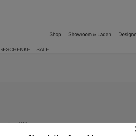
Shop
Showroom & Laden
Designe
GESCHENKE
SALE
sel lounge chair, Walnuss/Beige