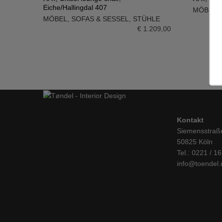
Eiche/Hallingdal 407
MÖBEL
,
IN DEN WARENKORB
IN DE
MÖBEL
,
SOFAS & SESSEL
,
STÜHLE
€
1.209,00
Kontakt
Siemensstraß
50825 Köln
Tel.: 0221 / 1
info@toendel.