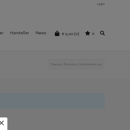
Login
er
Hersteller
News
0
€
0,00
(0)
Toendel
>
Produkte
>
Combination 401
×