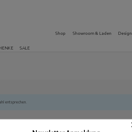
Shop
Showroom & Laden
Design
HENKE
SALE
ahl entsprechen.