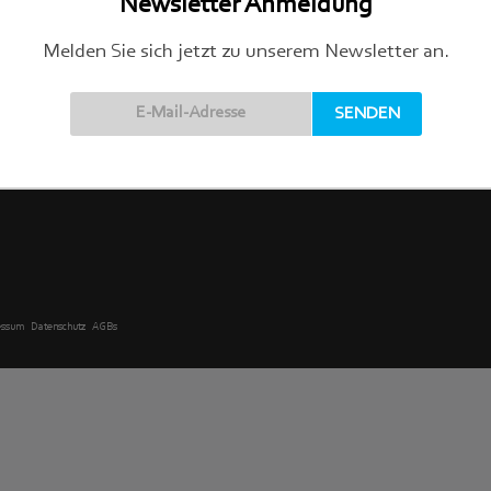
Newsletter Anmeldung
Melden Sie sich jetzt zu unserem Newsletter an.
Online einkaufen
 9
Pakete ab Warenwert € 60,- frei
Zahlung mit Paypal & Vorkasse möglich
9 61 31
Möbellieferung in Köln ab Warenwert 600,- € frei
de
essum
Datenschutz
AGBs