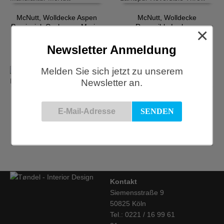
McNutt, Wolldecke Aspen
McNutt, Wolldecke
Provincial, Cashmere-Merino
Reversible Larkspur
×
€
127,50
€
85,00
Newsletter Anmeldung
Melden Sie sich jetzt zu unserem
Newsletter an.
McNutt, Wolldecke Seaspray
McNutt, Wolldecke, Fireside
Reversible
Check
€
82,50
€
70,00
Kontakt
Siemensstraße 9
50825 Köln
Tel.: 0221 / 16 99 61