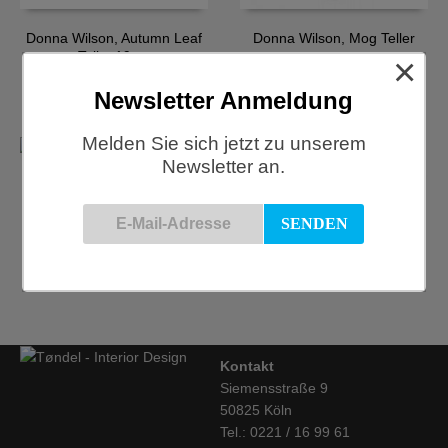
Donna Wilson, Autumn Leaf
Donna Wilson, Mog Teller
Teller,19cm
×
€
29,70
€
29,70
Newsletter Anmeldung
Melden Sie sich jetzt zu unserem
Newsletter an.
Donna Wilson, Spring Oak
Teller, 26cm
Donna Wilson, Spring Oak
Teller,19cm
€
43,70
€
29,70
Kontakt
Siemensstraße 9
50825 Köln
Tel.: 0221 / 16 99 61