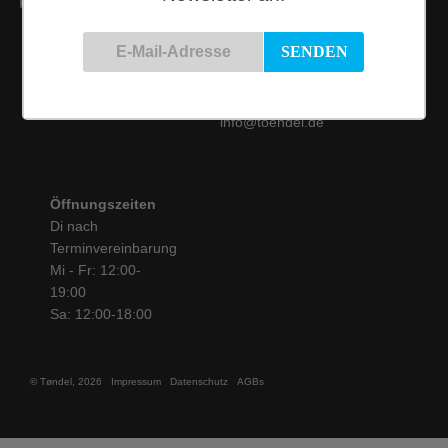
Kontakt
Siemensstraße 9
50825 Köln
Tel.: 0221 / 16 99 61
31
info@toendel.de
Öffnungszeiten
Di nach
Terminvereinbarung
Mi - Fr: 12:00-
19:00
Sa: 12:00-18:00
© Tøndel, 2026
Impressum
Datenschutz
AGBs