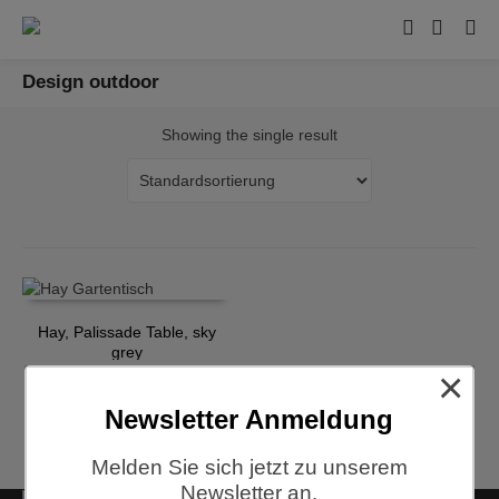
Design outdoor
Showing the single result
Hay, Palissade Table, sky
grey
×
€
849,00
Newsletter Anmeldung
Melden Sie sich jetzt zu unserem
Newsletter an.