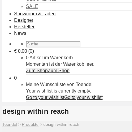
SALE
Showroom & Laden
Designer
Hersteller
News
€
0,00
(0)
0 Artikel im Warenkorb
Momentan ist der Warenkob leer.
Zum Shop
Zum Shop
0
Meine Wunschliste von Toendel
Your wishlist is currently empty.
Go to your wishlist
Go to your wishlist
design within reach
Toendel
>
Produkte
>
design within reach