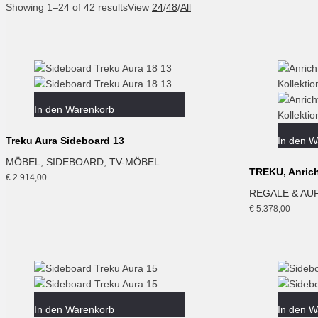
Showing 1–24 of 42 results
View
24
/
48
/
All
In den Warenkorb
Treku Aura Sideboard 13
In den W
MÖBEL
,
SIDEBOARD
,
TV-MÖBEL
TREKU, Anrich
€
2.914,00
REGALE & A
€
5.378,00
In den Warenkorb
In den W