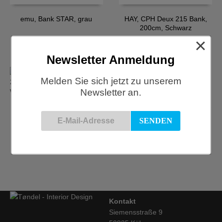
emu, Bank STAR, grau
HAY, CPH Deux 215 Bank,
200cm, Schwarz
×
€
452,00
€
829,00
Newsletter Anmeldung
Melden Sie sich jetzt zu unserem
Newsletter an.
HAY, CPH Deux 215 Bank,
200cm, Weiss
HAY, CPH Deux 215 Bank,
75cm, Eiche/Dunkelgrau
€
829,00
€
589,00
Kontakt
Siemensstraße 9