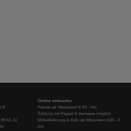
Online einkaufen
e 9
Pakete ab Warenwert € 60,- frei
Zahlung mit Paypal & Vorkasse möglich
6 99 61 31
Möbellieferung in Köln ab Warenwert 600,- €
de
frei