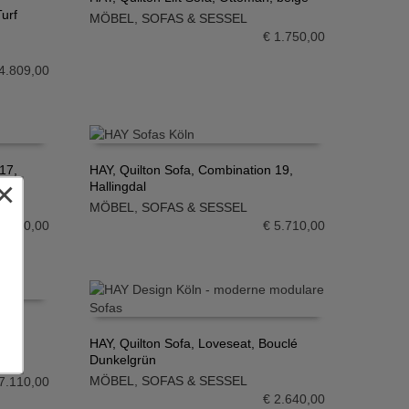
Turf
MÖBEL
,
SOFAS & SESSEL
IN DEN WARENKORB
€
1.750,00
4.809,00
17,
HAY, Quilton Sofa, Combination 19,
×
Hallingdal
IN DEN WARENKORB
MÖBEL
,
SOFAS & SESSEL
7.710,00
€
5.710,00
23,
HAY, Quilton Sofa, Loveseat, Bouclé
Dunkelgrün
IN DEN WARENKORB
MÖBEL
,
SOFAS & SESSEL
7.110,00
€
2.640,00