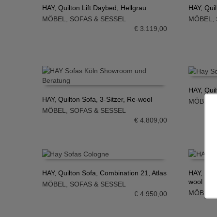
HAY, Quilton Lift Daybed, Hellgrau
HAY, Quil
MÖBEL
,
SOFAS & SESSEL
MÖBEL
,
IN DEN WARENKORB
IN DE
€
3.119,00
HAY, Quil
HAY, Quilton Sofa, 3-Sitzer, Re-wool
MÖBEL
,
IN DE
MÖBEL
,
SOFAS & SESSEL
IN DEN WARENKORB
€
4.809,00
HAY, Quilton Sofa, Combination 21, Atlas
HAY, Qui
wool
MÖBEL
,
SOFAS & SESSEL
IN DEN WARENKORB
IN DE
MÖBEL
,
€
4.950,00