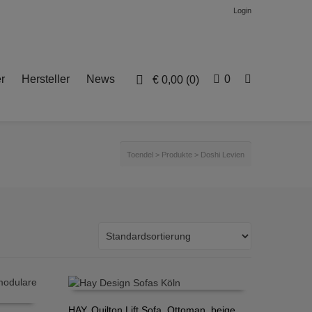
Login
r
Hersteller
News
0
€
0,00
(0)
Toendel
>
Produkte
>
Doshi Levien
HAY, Quilton Lift Sofa, Ottoman, beige