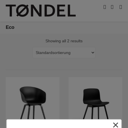
Eco
Showing all 2 results
×