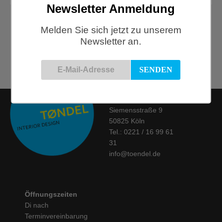
Newsletter Anmeldung
HAY, AAC 22 Stuhl, Schwarz
HAY, AAC12 Stuhl, Schwarz
Melden Sie sich jetzt zu unserem
Newsletter an.
€
339,00
€
309,00
Kontakt
Siemensstraße 9
50825 Köln
Tel.: 0221 / 16 99 61
31
info@toendel.de
Öffnungszeiten
Di nach
Terminvereinbarung