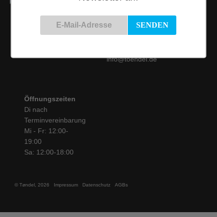
Kontakt
Siemensstraße 9
50825 Köln
Tel.: 0221 / 16 99 61
31
info@toendel.de
Öffnungszeiten
Di nach
Terminvereinbarung
Mi - Fr: 12:00-
19:00
Sa: 12:00-18:00
© Tøndel, 2026
Impressum
Datenschutz
AGBs