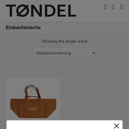
Einkaufstasche
Showing the single result
×