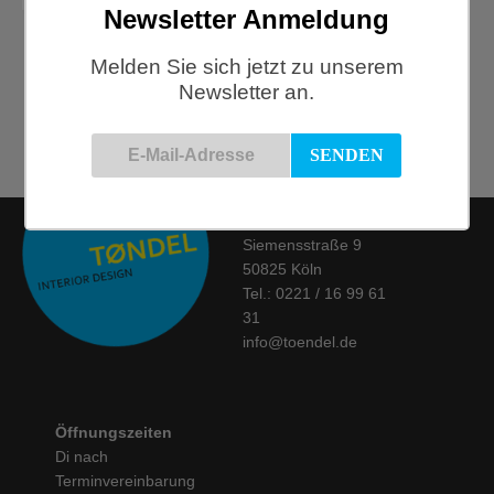
Newsletter Anmeldung
HAY, Weekend Bag, Toffee
Melden Sie sich jetzt zu unserem
Newsletter an.
€
35,00
Kontakt
Siemensstraße 9
50825 Köln
Tel.: 0221 / 16 99 61
31
info@toendel.de
Öffnungszeiten
Di nach
Terminvereinbarung