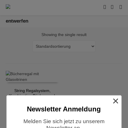
entwerfen
Showing the single result
String Regalsystem,
Kombination Bücherregal,
×
Eiche-weiss
€
3.655,00
Newsletter Anmeldung
Melden Sie sich jetzt zu unserem
Newsletter an.