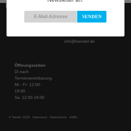
Kontakt
Siemensstraße 9
50825 Köln
Tel.: 0221 / 16 99 61
31
info@toendel.de
Öffnungszeiten
Di nach
Terminvereinbarung
Mi - Fr: 12:00-
19:00
Sa: 12:00-18:00
© Tøndel, 2026
Impressum
Datenschutz
AGBs