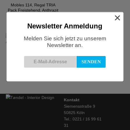
Mobles 114, Regal TRIA
Pack Freistehend, Anthrazit
×
€
533,00
Newsletter Anmeldung
Melden Sie sich jetzt zu unserem
Newsletter an.
Mobles 114, TRIA Pack
Mobles 114, TRIA Pack
Freistehend Regal, Orange
Freistehend Regal, Weiss
€
533,00
€
533,00
Kontakt
Siemensstraße 9
50825 Köln
Tel.: 0221 / 16 99 61
31