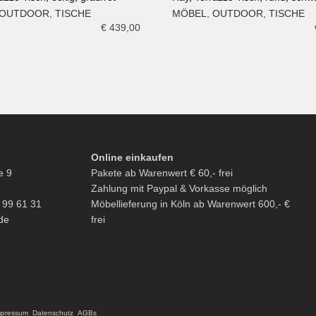
OUTDOOR
,
TISCHE
MÖBEL
,
OUTDOOR
,
TISCHE
N WARENKORB
IN DEN WARENKORB
€
439,00
Online einkaufen
e 9
Pakete ab Warenwert € 60,- frei
Zahlung mit Paypal & Vorkasse möglich
6 99 61 31
Möbellieferung in Köln ab Warenwert 600,- €
de
frei
mpressum
Datenschutz
AGBs