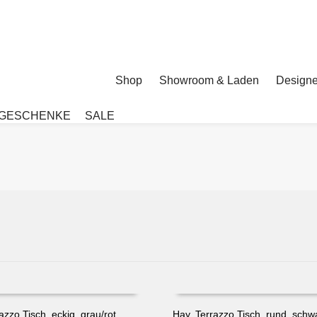
Shop
Showroom & Laden
Designe
GESCHENKE
SALE
azzo Tisch, eckig, grau/rot
Hay, Terrazzo Tisch, rund, schw