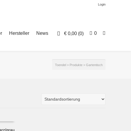
Login
r
Hersteller
News
0
€
0,00
(0)
Toendel
>
Produkte
>
Gartentisch
arz/grau