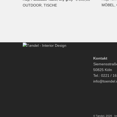
MÖBEL
,
OUTDOOR
,
TISCHE
IN DE
IN DEN WARENKORB
Kontakt
Siemensstraß
50825 Köln
Tel.: 0221 / 1
info@toendel.
© Tøndel, 2026
I