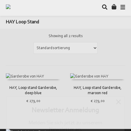
HAY Loop Stand
Showing all 2 results
HAY, Loop stand Garderobe,
HAY, Loop stand Garderobe,
deep blue
maroon red
×
€
279,00
€
279,00
Newsletter Anmeldung
Melden Sie sich jetzt zu unserem
Newsletter an.