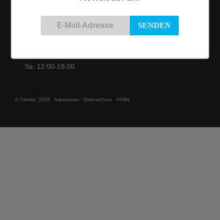
Öffnungszeiten
Di nach
Terminvereinbarung
Mi - Fr: 12:00-
19:00
Sa: 12:00-18:00
© Tøndel, 2026
Impressum
Datenschutz
AGBs