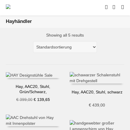
Hayhändler
Showing all 5 results
Hay, AAC20, Stuhl,
Grün/Schwarz,
Hay, AAC20, Stuhl, schwarz
Ausstellungsstück
Ursprünglicher
Aktueller
€
399,00
€
139,65
€
439,00
Preis
Preis
war:
ist:
€ 399,00
€ 139,65.