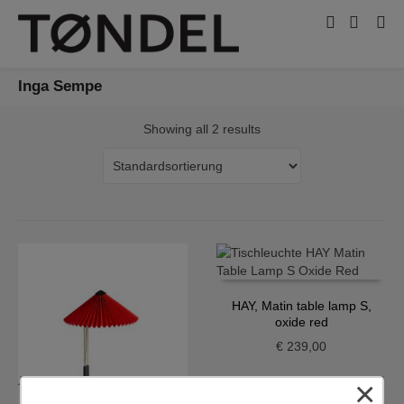
Inga Sempe
Showing all 2 results
HAY, Matin table lamp S,
oxide red
€
239,00
×