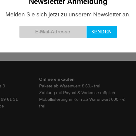
Newsletter Anmeldung
Melden Sie sich jetzt zu unserem Newsletter an.
Online einkaufen
e 9
Pakete ab Warenwert € 60,- frei
Zahlung mit Paypal & Vorkasse möglich
6 99 61 31
Möbellieferung in Köln ab Warenwert 600,- €
de
frei