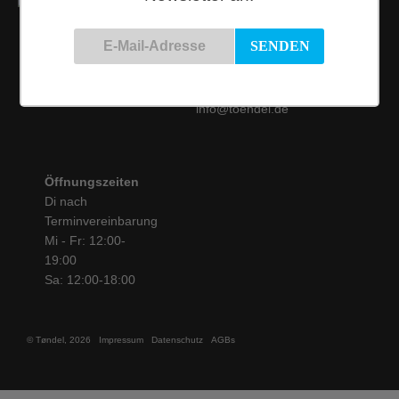
Kontakt
Siemensstraße 9
50825 Köln
Tel.: 0221 / 16 99 61
31
info@toendel.de
Öffnungszeiten
Di nach
Terminvereinbarung
Mi - Fr: 12:00-
19:00
Sa: 12:00-18:00
© Tøndel, 2026
Impressum
Datenschutz
AGBs