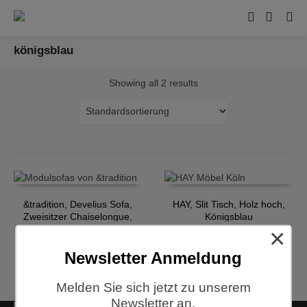
königsblau
Showing all 2 results
&tradition, Develius Sofa,
HAY, Slit Tisch, Holz hoch,
Zweisitzer Chaiselongue,
Königsblau
×
hellgrau
€
4.120,00
€
265,00
Newsletter Anmeldung
Melden Sie sich jetzt zu unserem
Newsletter an.