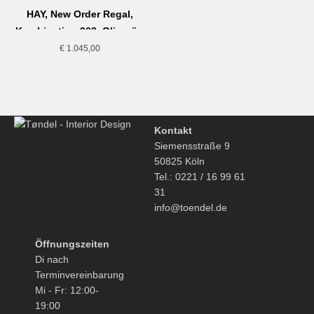
HAY, New Order Regal,
Kombination 303, Olivgrün
€
1.045,00
Kontakt
Siemensstraße 9
50825 Köln
Tel.: 0221 / 16 99 61
31
info@toendel.de
Öffnungszeiten
Di nach
Terminvereinbarung
Mi - Fr: 12:00-
19:00