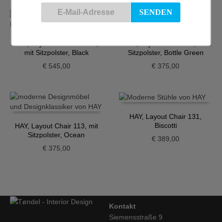
HAY, Layout Armchair 253,
HAY, Layout Chair 113, mit
mit Sitzpolster, Black
Sitzpolster, Bottle Green
€
545,00
€
375,00
HAY, Layout Chair 131,
Biscotti
HAY, Layout Chair 113, mit
Sitzpolster, Ocean
€
389,00
€
375,00
Kontakt
Siemensstraße 9