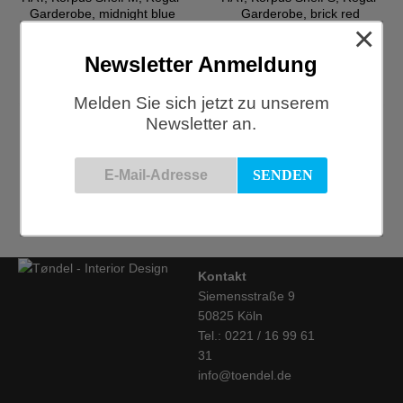
Garderobe, midnight blue
Garderobe, brick red
×
€
149,00
€
119,00
Newsletter Anmeldung
Melden Sie sich jetzt zu unserem
Newsletter an.
HAY, Korpus Shelf S, Regal-
HAY, Korpus Shelf S, Regal-
Garderobe, cream
Garderobe, sea
€
119,00
€
119,00
Kontakt
Siemensstraße 9
50825 Köln
Tel.: 0221 / 16 99 61
31
info@toendel.de