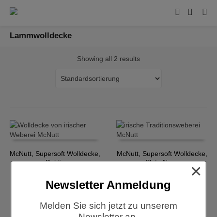
Lammwolldecke
Showing all 2 results
McNutt, Supersoft Wolldecke,
McNutt, Supersoft Wolldecke,
Dublin
Slate Navy
×
€
102,50
€
102,50
Newsletter Anmeldung
Melden Sie sich jetzt zu unserem
Newsletter an.