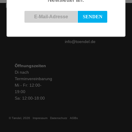
Kontakt
Siemensstraße 9
50825 Köln
Tel.: 0221 / 16 99 61
31
info@toendel.de
Öffnungszeiten
Di nach
Terminvereinbarung
Mi - Fr: 12:00-
19:00
Sa: 12:00-18:00
© Tøndel, 2026
Impressum
Datenschutz
AGBs