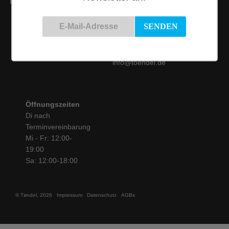
Kontakt
Siemensstraße 9
50825 Köln
Tel.: 0221 / 16 99 61
31
info@toendel.de
Öffnungszeiten
Di nach
Terminvereinbarung
Mi - Fr: 12:00-
19:00
Sa: 12:00-18:00
© Tøndel, 2026
Impressum
Datenschutz
AGBs