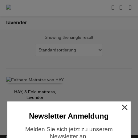
lavender
Showing the single result
HAY, 3 Fold mattress,
lavender
×
€
239,00
Newsletter Anmeldung
Melden Sie sich jetzt zu unserem
Newsletter an.