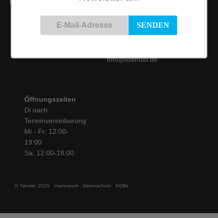
Kontakt
Siemensstraße 9
50825 Köln
Tel.: 0221 / 16 99 61
31
info@toendel.de
Öffnungszeiten
Di nach
Terminvereinbarung
Mi - Fr: 12:00-
19:00
Sa: 12:00-18:00
© Tøndel, 2026
Impressum
Datenschutz
AGBs