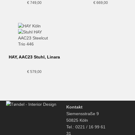
€
749,00
€
669,00
HAY, AAC23 Stuhl, Linara
rose
€
579,00
Kontakt
Siemensstraße 9
50825 Köln
Tel.: 0221 / 16 99 61
31