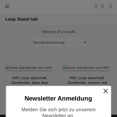
Loop Stand hall
Showing all 2 results
HAY, Loop stand hall,
HAY, Loop stand hall,
Garderobe, deep blue
Garderobe, maroon red
×
€
259,00
€
259,00
Newsletter Anmeldung
Melden Sie sich jetzt zu unserem
Newsletter an.