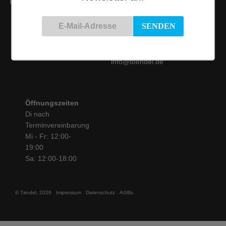
Kontakt
Siemensstraße 9
50825 Köln
Tel.: 0221 / 16 99 61
31
info@toendel.de
Öffnungszeiten
Di nach
Terminvereinbarung
Mi - Fr: 12:00-
19:00
Sa: 12:00-18:00
© Tøndel, 2026
Impressum
Datenschutz
AGBs