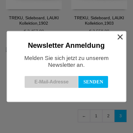
TREKU, Sideboard, LAUKI
TREKU, Sideboard, LAUKI
Kollektion,1902
Kollektion,1903
€
2.457,00
€
3.558,00
×
Newsletter Anmeldung
Melden Sie sich jetzt zu unserem
TREKU, Sideboard, LAUKI
Newsletter an.
Kollektion,1904
TREKU, Sideboard, LAUKI
Kollektion,1906
€
2.111,00
€
2.884,00
←
1
2
3