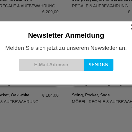
REGALE & AUFBEWAHRUNG
REGALE & AUFBEWAHRUNG
N WARENKORB
IN DEN WARENKORB
€
209,00
€
Newsletter Anmeldung
ocket, Dunkelblau
String, Pocket, Dunkelgrau
Melden Sie sich jetzt zu unserem Newsletter an.
REGALE & AUFBEWAHRUNG
MÖBEL
,
REGALE & AUFBEWA
N WARENKORB
IN DEN WARENKORB
€
180,00
ocket, Oak white
String, Pocket, Sage
€
184,00
 & AUFBEWAHRUNG
MÖBEL
,
REGALE & AUFBEWA
N WARENKORB
IN DEN WARENKORB