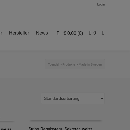
Login
r
Hersteller
News
0
€
0,00
(0)
Toendel
>
Produkte
>
Made in Sweden
String Regalsytem, Sekretär, weiss
 weiss