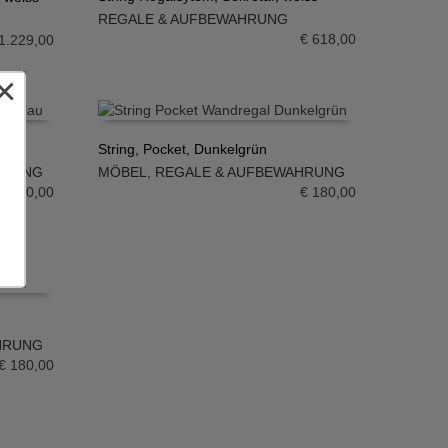
REGALE & AUFBEWAHRUNG
IN DEN WARENKORB
€
618,00
1.229,00
×
String, Pocket, Dunkelgrün
HRUNG
MÖBEL
,
REGALE & AUFBEWAHRUNG
IN DEN WARENKORB
€
180,00
€
180,00
HRUNG
€
180,00