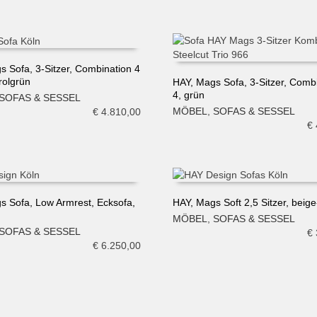
s Sofa, 3-Sitzer, Combination 4
trolgrün
HAY, Mags Sofa, 3-Sitzer, Comb
N WARENKORB
4, grün
SOFAS & SESSEL
IN DEN WARENKORB
MÖBEL
,
SOFAS & SESSEL
€
4.810,00
€
s Sofa, Low Armrest, Ecksofa,
HAY, Mags Soft 2,5 Sitzer, beige
MÖBEL
,
SOFAS & SESSEL
N WARENKORB
IN DEN WARENKORB
SOFAS & SESSEL
€
€
6.250,00