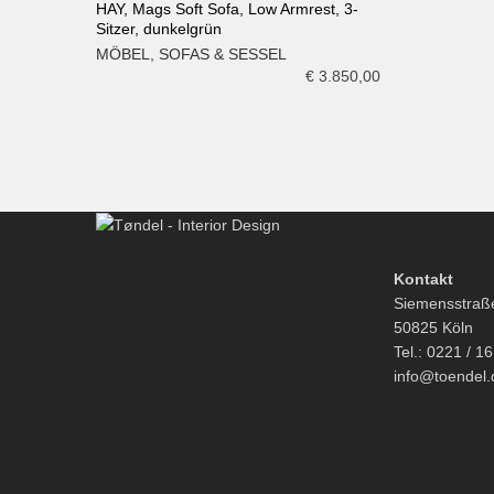
HAY, Mags Soft Sofa, Low Armrest, 3-
Sitzer, dunkelgrün
IN DEN WARENKORB
MÖBEL
,
SOFAS & SESSEL
€
3.850,00
Kontakt
Siemensstraß
50825 Köln
Tel.: 0221 / 1
info@toendel.