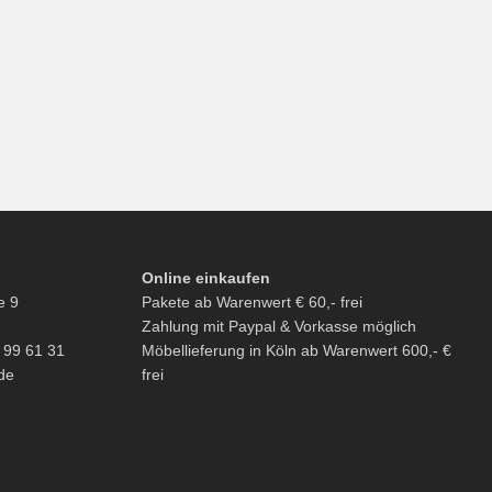
Online einkaufen
e 9
Pakete ab Warenwert € 60,- frei
Zahlung mit Paypal & Vorkasse möglich
6 99 61 31
Möbellieferung in Köln ab Warenwert 600,- €
de
frei