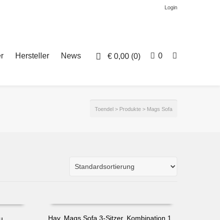
Login
r
Hersteller
News
0
€
0,00
(0)
Toendel
>
Produkte
>
Mags Sofa
Hay, Mags Sofa 3-Sitzer, Kombination 1,
u