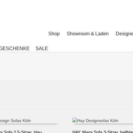
Shop
Showroom & Laden
Designe
GESCHENKE
SALE
 Sofa 2,5-Sitzer, blau
HAY, Mags Sofa 3-Sitzer, hellbla