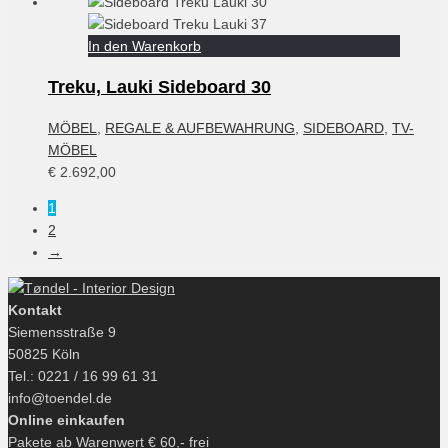
In den Warenkorb
Treku, Lauki Sideboard 30
MÖBEL
,
REGALE & AUFBEWAHRUNG
,
SIDEBOARD
,
TV-
MÖBEL
€
2.692,00
1
2
→
Kontakt
Siemensstraße 9
50825 Köln
Tel.: 0221 / 16 99 61 31
info@toendel.de
Online einkaufen
Pakete ab Warenwert € 60,- frei