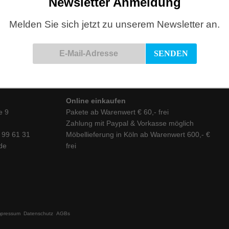
Newsletter Anmeldung
STÜHLE
N WARENKORB
Melden Sie sich jetzt zu unserem Newsletter an.
Online einkaufen
e 9
Pakete ab Warenwert € 60,- frei
Zahlung mit Paypal & Vorkasse möglich
6 99 61 31
Möbellieferung in Köln ab Warenwert 600,- €
de
frei
mpressum
Datenschutz
AGBs