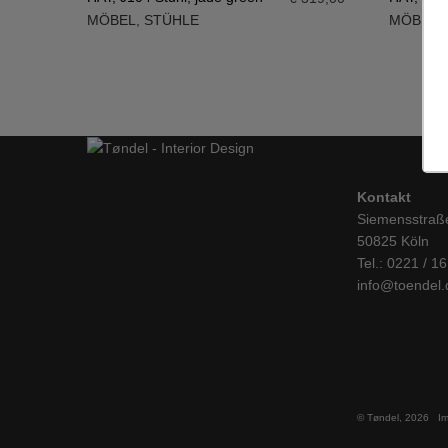
MÖBEL
,
STÜHLE
MÖBEL
,
IN DEN WARENKORB
IN DE
Kontakt
Siemensstraß
50825 Köln
Tel.: 0221 / 1
info@toendel.
© Tøndel, 2026
I