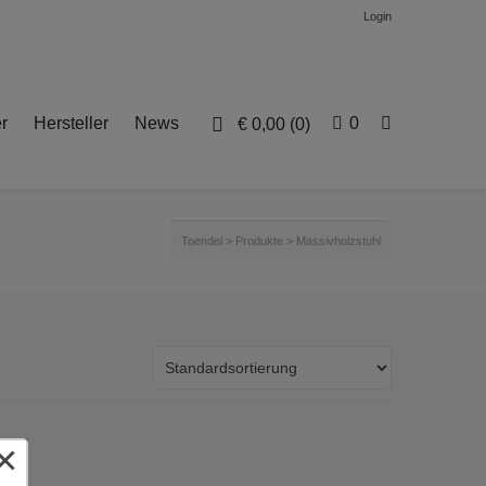
Login
r
Hersteller
News
0
€
0,00
(0)
Toendel
>
Produkte
>
Massivholzstuhl
×