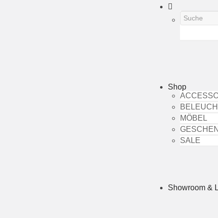
Shop
ACCESSO
BELEUC
MÖBEL
GESCHE
SALE
Showroom & 