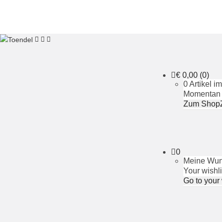
€
0,00
(0)
0 Artikel 
Momentan i
Zum Shop
0
Meine Wuns
Your wishli
Go to your 